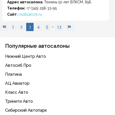
Адрес автосалона:
Тюмень
50 лет ВЛКСМ, 69Б
Телефон:
+7 (345) 258-33-95
Сайт:
multicars72.ru
Навигация
…
1
2
3
4
5
13
по
записям
Популярные автосалоны
Нижний Центр Авто
Автосиб Про
Платина
АЦ Авиатор
Класс Авто
Тринити Авто
Сибирский Автопарк