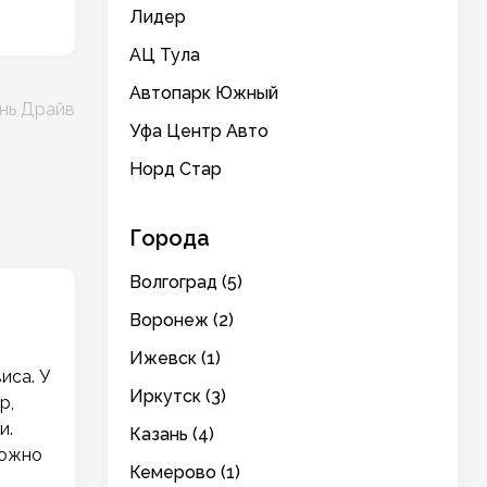
Лидер
АЦ Тула
Автопарк Южный
нь Драйв
Уфа Центр Авто
Норд Стар
Города
Волгоград (5)
Воронеж (2)
Ижевск (1)
иса. У
Иркутск (3)
р,
и.
Казань (4)
можно
Кемерово (1)