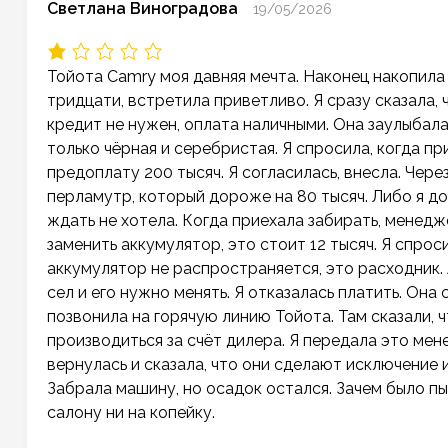
Светлана Виноградова
19/05/2026
Тойота Camry моя давняя мечта. Наконец накопила
тридцати, встретила приветливо. Я сразу сказала, 
кредит не нужен, оплата наличными. Она заулыбалась
только чёрная и серебристая. Я спросила, когда пр
предоплату 200 тысяч. Я согласилась, внесла. Чере
перламутр, который дороже на 80 тысяч. Либо я до
ждать не хотела. Когда приехала забирать, менедж
заменить аккумулятор, это стоит 12 тысяч. Я спроси
аккумулятор не распространяется, это расходник. 
сел и его нужно менять. Я отказалась платить. Она 
позвонила на горячую линию Тойота. Там сказали,
производиться за счёт дилера. Я передала это мен
вернулась и сказала, что они сделают исключение 
Забрала машину, но осадок остался. Зачем было пы
салону ни на копейку.