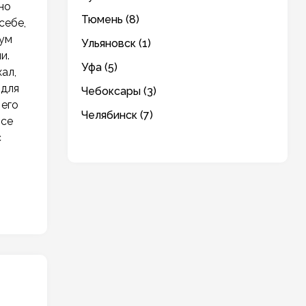
но
Тюмень (8)
себе,
мум
Ульяновск (1)
и.
Уфа (5)
ал,
 для
Чебоксары (3)
 его
Челябинск (7)
все
с