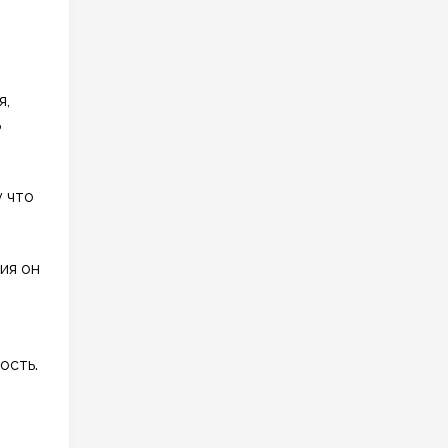
я,
ь
у что
ия он
ость.