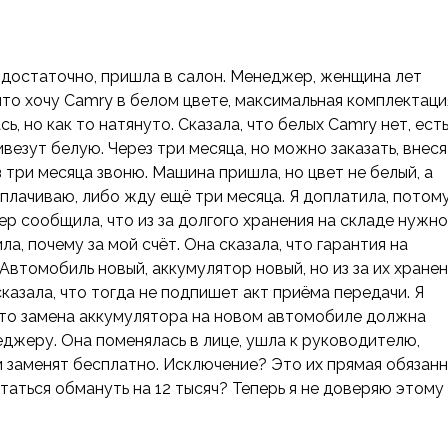
 достаточно, пришла в салон. Менеджер, женщина лет
что хочу Camry в белом цвете, максимальная комплектаци
, но как то натянуто. Сказала, что белых Camry нет, ест
ивезут белую. Через три месяца, но можно заказать, внеся
з три месяца звоню. Машина пришла, но цвет не белый, а
плачиваю, либо жду ещё три месяца. Я доплатила, потом
ер сообщила, что из за долгого хранения на складе нужно
ла, почему за мой счёт. Она сказала, что гарантия на
Автомобиль новый, аккумулятор новый, но из за их хранен
сказала, что тогда не подпишет акт приёма передачи. Я
 что замена аккумулятора на новом автомобиле должна
еджеру. Она поменялась в лице, ушла к руководителю,
и заменят бесплатно. Исключение? Это их прямая обязанн
таться обмануть на 12 тысяч? Теперь я не доверяю этому