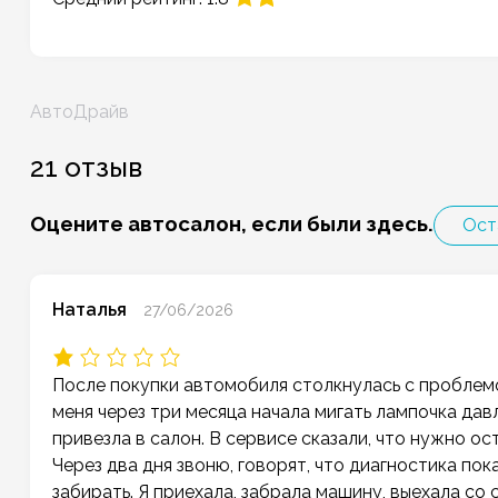
Навигация
АвтоДрайв
по
записям
21 отзыв
Оцените автосалон, если были здесь.
Ост
Наталья
27/06/2026
После покупки автомобиля столкнулась с проблемо
меня через три месяца начала мигать лампочка дав
привезла в салон. В сервисе сказали, что нужно ос
Через два дня звоню, говорят, что диагностика по
забирать. Я приехала, забрала машину, выехала со 