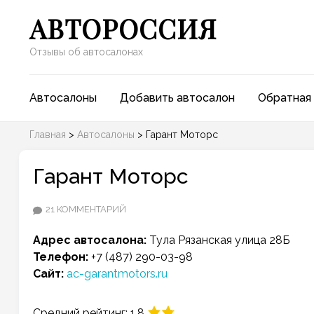
АВТОРОССИЯ
Отзывы об автосалонах
Автосалоны
Добавить автосалон
Обратная 
Главная
>
Автосалоны
>
Гарант Моторс
Гарант Моторс
К
21 КОММЕНТАРИЙ
ЗАПИСИ
Адрес автосалона:
Тула
Рязанская улица 28Б
ГАРАНТ
Телефон:
+7 (487) 290-03-98
МОТОРС
Сайт:
ac-garantmotors.ru
Средний рейтинг: 1.8