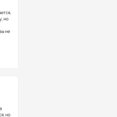
ается,
, но
вы не
а
я, но