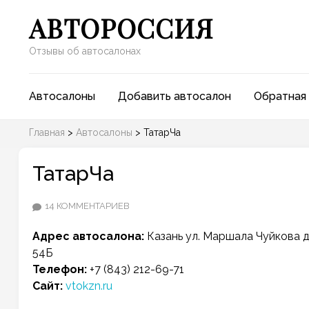
АВТОРОССИЯ
Отзывы об автосалонах
Автосалоны
Добавить автосалон
Обратная 
Главная
>
Автосалоны
>
ТатарЧа
ТатарЧа
К
14 КОММЕНТАРИЕВ
ЗАПИСИ
Адрес автосалона:
Казань
ул. Маршала Чуйкова 
ТАТАРЧА
54Б
Телефон:
+7 (843) 212-69-71
Сайт:
vtokzn.ru