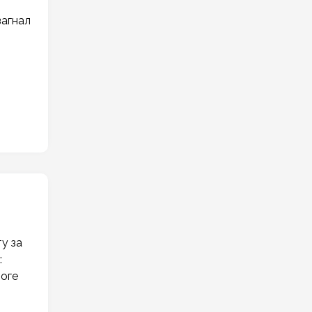
загнал
у за
:
тоге