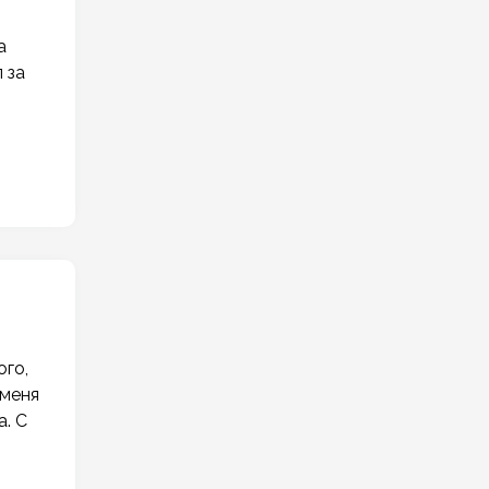
а
 за
ого,
 меня
а. С