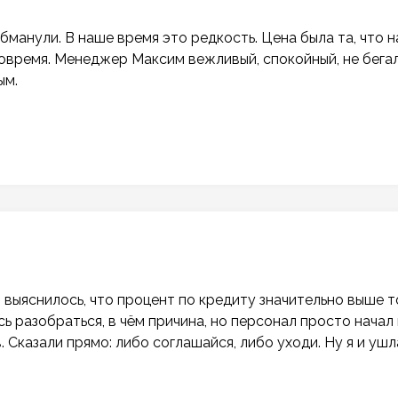
обманули. В наше время это редкость. Цена была та, что н
вовремя. Менеджер Максим вежливый, спокойный, не бегал
ым.
выяснилось, что процент по кредиту значительно выше т
сь разобраться, в чём причина, но персонал просто начал
 Сказали прямо: либо соглашайся, либо уходи. Ну я и ушл