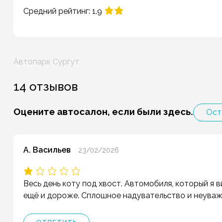
Средний рейтинг: 1.9
Навигация
Автопарк Сургут
по
записям
14 отзывов
Оцените автосалон, если были здесь.
Ост
А. Васильев
23/02/2026
Весь день коту под хвост. Автомобиля, который я в
ещё и дороже. Сплошное надувательство и неуваже