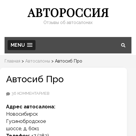
АВТОРОССИЯ
Отзывы об автосалонах
MENU
Главная
>
Автосалоны
>
Автосиб Про
Автосиб Про
К
36 КОММЕНТАРИЕВ
ЗАПИСИ
Адрес автосалона:
АВТОСИБ
Новосибирск
ПРО
Гусинобродское
шоссе, д. 60к1
Телефон:
+7 (383)