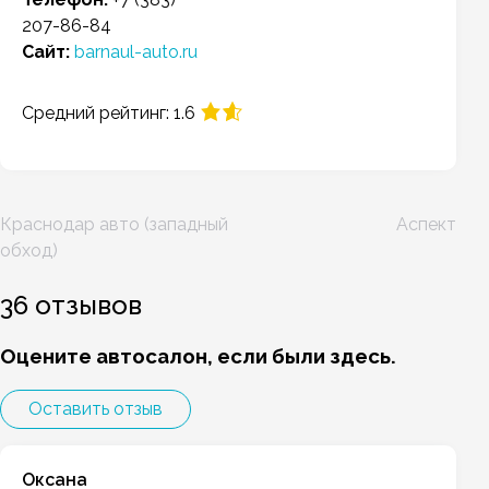
207-86-84
Сайт:
barnaul-auto.ru
Средний рейтинг: 1.6
Навигация
Краснодар авто (западный
Аспект
по
обход)
записям
36 отзывов
Оцените автосалон, если были здесь.
Оставить отзыв
Оксана