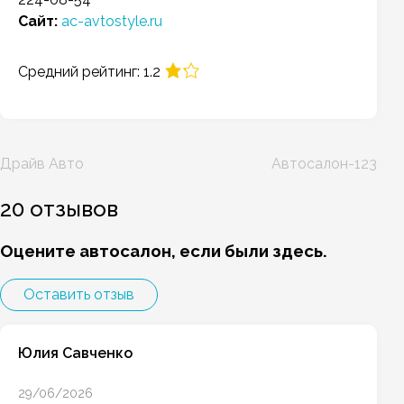
Сайт:
ac-avtostyle.ru
Средний рейтинг: 1.2
Навигация
Драйв Авто
Автосалон-123
по
записям
20 отзывов
Оцените автосалон, если были здесь.
Оставить отзыв
Юлия Савченко
29/06/2026