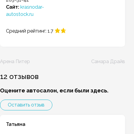
Сайт:
krasnodar-
autostock.ru
Средний рейтинг: 1.7
Навигация
Арена Питер
Самара Драйв
по
записям
12 отзывов
Оцените автосалон, если были здесь.
Оставить отзыв
Татьяна