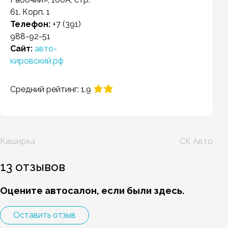
61. Корп. 1
Телефон:
+7 (391)
988-92-51
Сайт:
авто-
кировский.рф
Средний рейтинг: 1.9
Навигация
Каширка
СК Авто
по
записям
13 отзывов
Оцените автосалон, если были здесь.
Оставить отзыв