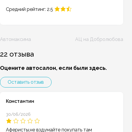
Средний рейтинг: 2.5
Навигация
Автомаксима
АЦ на Добролюбова
по
записям
22 отзыва
Оцените автосалон, если были здесь.
Оставить отзыв
Константин
30/06/2026
Аферисты,не вздумайте покупать там