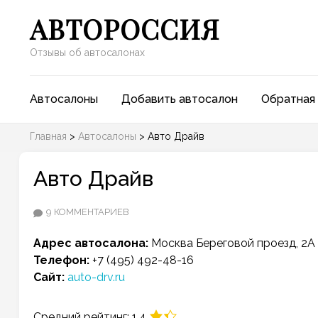
АВТОРОССИЯ
Отзывы об автосалонах
Автосалоны
Добавить автосалон
Обратная 
Главная
>
Автосалоны
>
Авто Драйв
Авто Драйв
К
9 КОММЕНТАРИЕВ
ЗАПИСИ
Адрес автосалона:
Москва
Береговой проезд, 2А
АВТО
Телефон:
+7 (495) 492-48-16
ДРАЙВ
Сайт:
auto-drv.ru
Средний рейтинг: 1.4