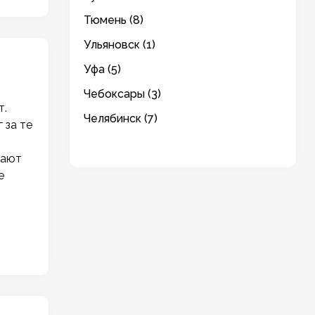
Тюмень (8)
Ульяновск (1)
Уфа (5)
Чебоксары (3)
т.
Челябинск (7)
 за те
т
вают
е