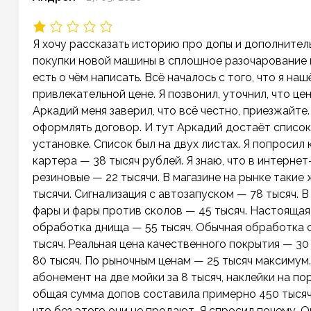
Я хочу рассказать историю про допы и дополните
покупки новой машины в сплошное разочарование и
есть о чём написать. Всё началось с того, что я н
привлекательной цене. Я позвонил, уточнил, что ц
Аркадий меня заверил, что всё честно, приезжайте
оформлять договор. И тут Аркадий достаёт список
установке. Список был на двух листах. Я попросил 
картера — 38 тысяч рублей. Я знаю, что в интернет
резиновые — 22 тысячи. В магазине на рынке такие 
тысячи. Сигнализация с автозапуском — 78 тысяч. 
фары и фары против сколов — 45 тысяч. Настоящая 
обработка днища — 55 тысяч. Обычная обработка с
тысяч. Реальная цена качественного покрытия — 3
80 тысяч. По рыночным ценам — 25 тысяч максимум.
абонемент на две мойки за 8 тысяч, наклейки на поро
общая сумма допов составила примерно 450 тысяч р
что без этого они не продают. Я спросил почему. О