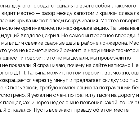
ал из другого города, специально взял с собой знакомого
 видит мастер — зазор между капотом и крылом слева я
пления крыла имеют следы вскручивания. Мастер говорит
екло не оригинальное, по маркировке видно. Татьяна нач
редыдущий владелец скрыл. Но самое интересное впереди.
 мы видим свежие сварные швы в районе лонжерона. Ма
 это уже не косметический ремонт, а нарушение геометри
леднеет и говорит: это не мы делали, мы проверяли по
и не показали. Я спрашиваю, почему на сайте написано Не
ёзного ДТП. Татьяна молчит, потом говорит: возможно, ош
озвращается через 15 минут и предлагает скидку 100 тыс
е. Отказываюсь, требую компенсацию за потраченный бе
смотрено. Я уехал ни с чем, потратил 5 тысяч на дорогу и
ех площадках, и через неделю мне позвонил какой-то нача
. Я отказался. Пусть все знают правду об этом месте.