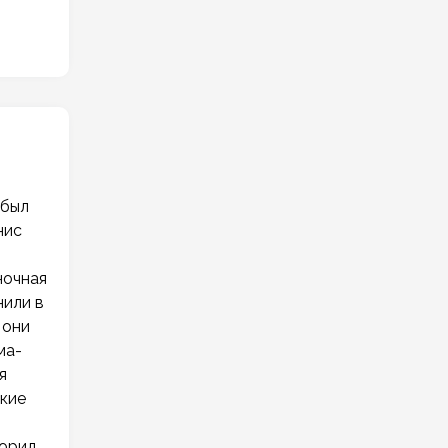
 был
нис
ночная
нили в
 они
ма-
я
лкие
орил,