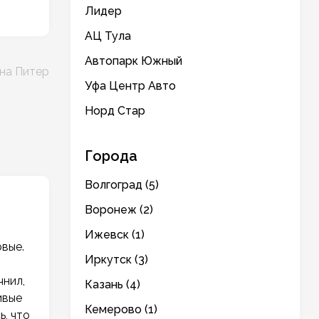
Лидер
АЦ Тула
Автопарк Южный
на Питер
Уфа Центр Авто
Норд Стар
Города
Волгоград (5)
Воронеж (2)
Ижевск (1)
рвые.
Иркутск (3)
чнил,
Казань (4)
ивые
Кемерово (1)
ь, что