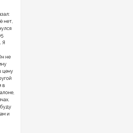
зал:
ё нет,
нулся
05
. Я
Он не
ину
в цену
ругой
м в
алоне,
чах.
 буду
ам и