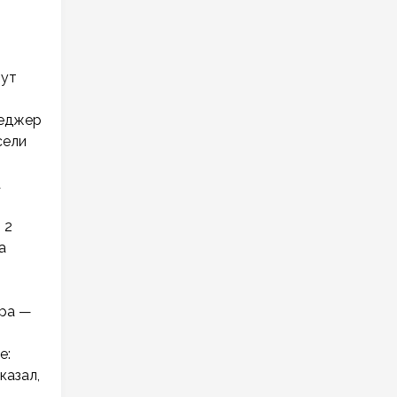
тут
неджер
сели
а
 2
а
ера —
е:
казал,