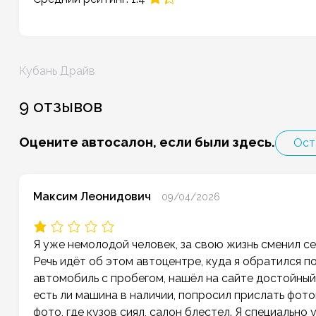
Навигация
Кубань Драйв
по
записям
9 отзывов
Оцените автосалон, если были здесь.
Ост
Максим Леонидович
09/04/2026
Я уже немолодой человек, за свою жизнь сменил с
Речь идёт об этом автоцентре, куда я обратился п
автомобиль с пробегом, нашёл на сайте достойный 
есть ли машина в наличии, попросил прислать фот
фото, где кузов сиял, салон блестел. Я специально 