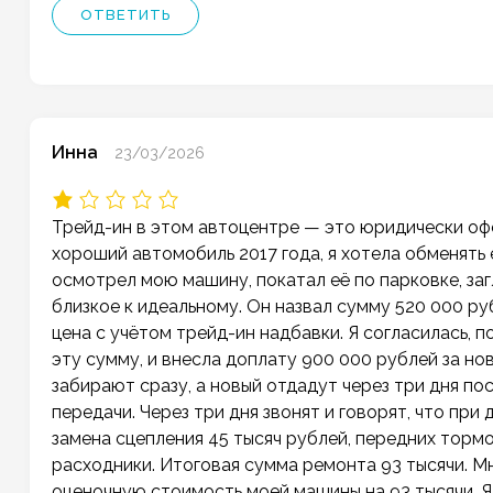
ОТВЕТИТЬ
Инна
23/03/2026
Трейд-ин в этом автоцентре — это юридически офо
хороший автомобиль 2017 года, я хотела обменять
осмотрел мою машину, покатал её по парковке, загл
близкое к идеальному. Он назвал сумму 520 000 ру
цена с учётом трейд-ин надбавки. Я согласилась, 
эту сумму, и внесла доплату 900 000 рублей за но
забирают сразу, а новый отдадут через три дня по
передачи. Через три дня звонят и говорят, что пр
замена сцепления 45 тысяч рублей, передних тормоз
расходники. Итоговая сумма ремонта 93 тысячи. М
оценочную стоимость моей машины на 93 тысячи. Я