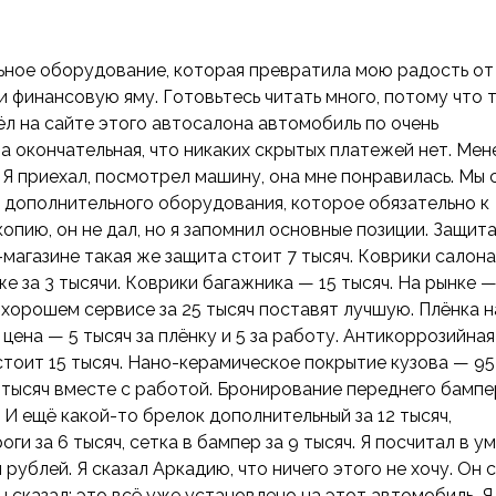
льное оборудование, которая превратила мою радость от
 финансовую яму. Готовьтесь читать много, потому что 
ашёл на сайте этого автосалона автомобиль по очень
ена окончательная, что никаких скрытых платежей нет. Ме
. Я приехал, посмотрел машину, она мне понравилась. Мы 
 дополнительного оборудования, которое обязательно к
копию, он не дал, но я запомнил основные позиции. Защит
-магазине такая же защита стоит 7 тысяч. Коврики салона
же за 3 тысячи. Коврики багажника — 15 тысяч. На рынке —
В хорошем сервисе за 25 тысяч поставят лучшую. Плёнка н
цена — 5 тысяч за плёнку и 5 за работу. Антикоррозийная
тоит 15 тысяч. Нано-керамическое покрытие кузова — 95
0 тысяч вместе с работой. Бронирование переднего бамп
 И ещё какой-то брелок дополнительный за 12 тысяч,
ги за 6 тысяч, сетка в бампер за 9 тысяч. Я посчитал в ум
ублей. Я сказал Аркадию, что ничего этого не хочу. Он с
н сказал: это всё уже установлено на этот автомобиль. Я