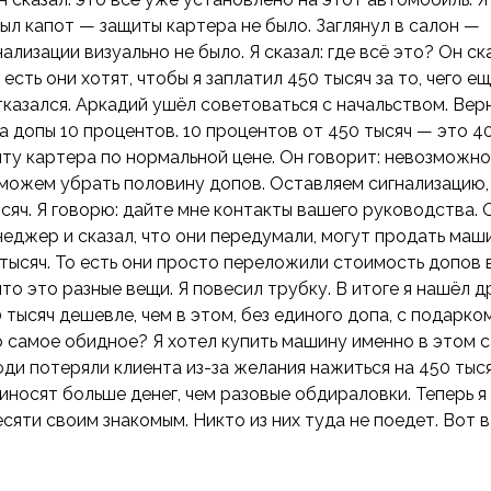
рыл капот — защиты картера не было. Заглянул в салон —
лизации визуально не было. Я сказал: где всё это? Он ска
сть они хотят, чтобы я заплатил 450 тысяч за то, чего ещ
отказался. Аркадий ушёл советоваться с начальством. Вер
на допы 10 процентов. 10 процентов от 450 тысяч — это 4
иту картера по нормальной цене. Он говорит: невозможно
ы можем убрать половину допов. Оставляем сигнализацию,
тысяч. Я говорю: дайте мне контакты вашего руководства. 
енеджер и сказал, что они передумали, могут продать маш
тысяч. То есть они просто переложили стоимость допов 
 что это разные вещи. Я повесил трубку. В итоге я нашёл д
 тысяч дешевле, чем в этом, без единого допа, с подарко
о самое обидное? Я хотел купить машину именно в этом с
ди потеряли клиента из-за желания нажиться на 450 тыся
иносят больше денег, чем разовые обдираловки. Теперь я
сяти своим знакомым. Никто из них туда не поедет. Вот в