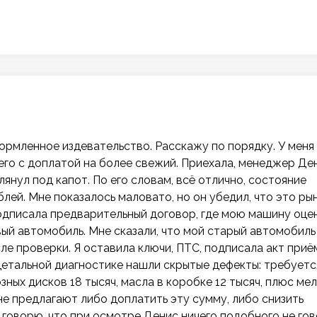
рмленное издевательство. Расскажу по порядку. У меня
 его с доплатой на более свежий. Приехала, менеджер Де
янул под капот. По его словам, всё отлично, состояние
блей. Мне показалось маловато, но он убедил, что это ры
подписала предварительный договор, где мою машину оце
вый автомобиль. Мне сказали, что мой старый автомобиль
сле проверки. Я оставила ключи, ПТС, подписала акт приё
и детальной диагностике нашли скрытые дефекты: требуетс
ных дисков 18 тысяч, масла в коробке 12 тысяч, плюс ме
не предлагают либо доплатить эту сумму, либо снизить
 говорю, что при осмотре Денис ничего подобного не гов