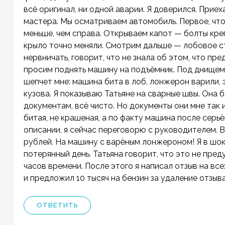
всё оригинал, ни одной аварии. Я доверился. Приех
мастера. Мы осматриваем автомобиль. Первое, что
меньше, чем справа. Открываем капот — болты кре
крыло точно меняли. Смотрим дальше — лобовое ст
нервничать, говорит, что не знала об этом, что п
просим поднять машину на подъёмник. Под днищем
шепчет мне: машина бита в лоб, лонжерон варили,
кузова. Я показываю Татьяне на сварные швы. Она б
документам, всё чисто. Но документы они мне так 
битая, не крашеная, а по факту машина после серь
описании, я сейчас переговорю с руководителем. В
рублей. На машину с варёным лонжероном! Я в шок
потерянный день. Татьяна говорит, что это не преду
часов времени. После этого я написал отзыв на вс
и предложил 10 тысяч на бензин за удаление отзыва
ОТВЕТИТЬ