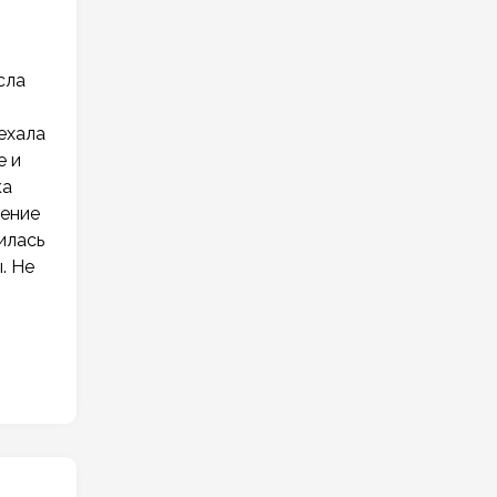
сла
ехала
е и
ка
ление
илась
. Не