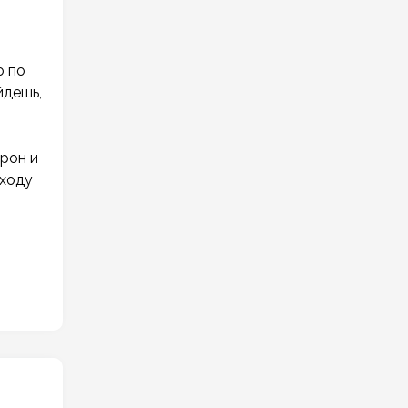
о по
йдешь,
трон и
 ходу