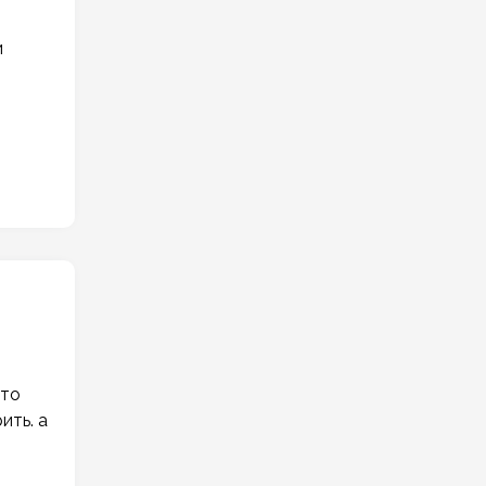
и
что
ить. а