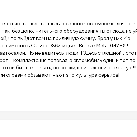
новостью, так как таких автосалонов огромное количеств
о так, без дополнительного оборудования ты отсюда не у
ной, что выйдет вам на приличную сумму. Брал у них Kia
то именно в Classic D864 и цвет Bronze Metal (MYB)!!!
втосалон. Но не ведитесь, люди!!! Здесь сплошной лохо
орот – комплектация топовая, а автомобиль один и тот по
отов был и его взять, но со скидкой, так они не в какую!!!
ми словами обзывают – вот это культура сервиса!!!