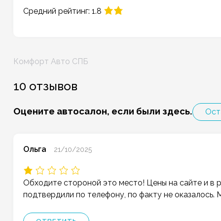
Средний рейтинг: 1.8
Навигация
Комфорт Авто СПБ
по
записям
10 отзывов
Оцените автосалон, если были здесь.
Ост
Ольга
21/10/2025
Обходите стороной это место! Цены на сайте и в р
подтвердили по телефону, по факту не оказалось.