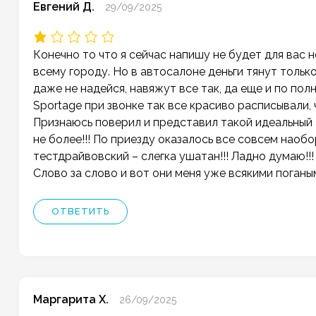
Евгений Д.
29/09/2025
Конечно то что я сейчас напишу не будет для вас 
всему городу. Но в автосалоне деньги тянут тольк
даже не надейся, навяжут все так, да еще и по пол
Sportage при звонке так все красиво расписывали, ч
Признаюсь поверил и представил такой идеальный а
не более!!! По приезду оказалось все совсем наоб
тестдрайвовский – слегка ушатан!!! Ладно думаю!!! Г
Слово за слово и вот они меня уже всякими поганы
ОТВЕТИТЬ
Маргарита Х.
26/09/2025