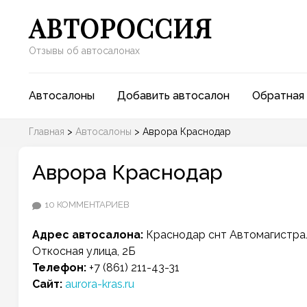
АВТОРОССИЯ
Отзывы об автосалонах
Автосалоны
Добавить автосалон
Обратная 
Главная
>
Автосалоны
>
Аврора Краснодар
Аврора Краснодар
К
10 КОММЕНТАРИЕВ
ЗАПИСИ
Адрес автосалона:
Краснодар
снт Автомагистра
АВРОРА
Откосная улица, 2Б
КРАСНОДАР
Телефон:
+7 (861) 211-43-31
Сайт:
aurora-kras.ru